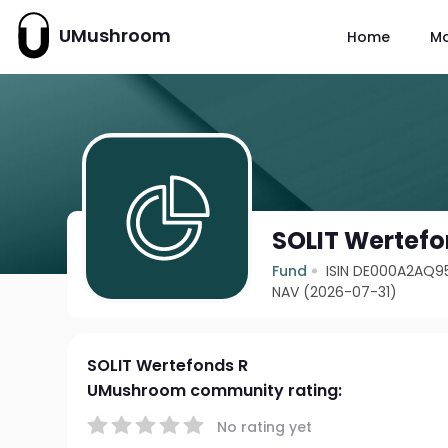
UMushroom
Home
M
SOLIT Wertefo
Fund
ISIN DE000A2AQ9
NAV (2026-07-31)
SOLIT Wertefonds R
UMushroom community rating:
No rating yet