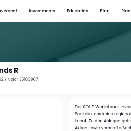
ovement
Investments
Education
Blog
Plan
nds R
52
/
Valor 35180907
Der SOLIT Wertefonds investi
Portfolio, das keine region
kennt. Zu den Anlagen gehö
Aktien sowie verbriefte Sa