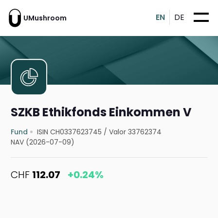
EN
DE
UMushroom
SZKB Ethikfonds Einkommen V
Fund
ISIN CH0337623745
/
Valor 33762374
NAV (2026-07-09)
CHF
112.07
+0.24%