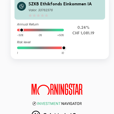
SZKB Ethikfonds Einkommen IA
Valor: 33762376
Annual Return
0.24%
CHF 1,081.19
-50%
0%
+50%
Risk level
1
10