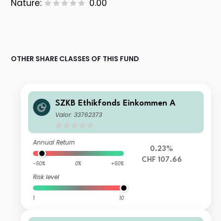
Nature:
0.00
OTHER SHARE CLASSES OF THIS FUND
SZKB Ethikfonds Einkommen A
Valor: 33762373
Annual Return
0.23%
CHF 107.66
-50%
0%
+50%
Risk level
1
10