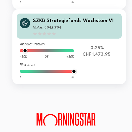
1
10
SZKB Strategiefonds Wachstum VI
Valor: 49431394
Annual Return
-0.25%
CHF 1,473.95
-50%
0%
+50%
Risk level
1
10