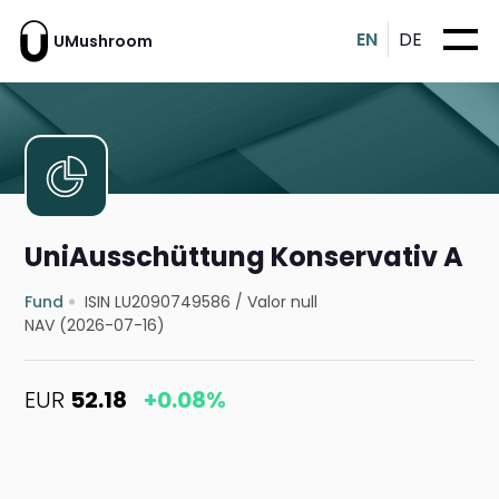
EN
DE
UMushroom
UniAusschüttung Konservativ A
Fund
ISIN LU2090749586
/
Valor null
NAV (2026-07-16)
EUR
52.18
+0.08%