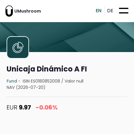
EN
DE
UMushroom
Unicaja Dinámico A FI
Fund
ISIN ES0180852008
/
Valor null
NAV (2026-07-20)
EUR
9.97
-0.06%