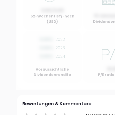
0.00 / 0.00
01 Januar
52-Wochentief/-hoch
(USD)
Dividenden
0.00%
2022
0.00%
2023
0.00%
2024
10.
Voraussichtliche
Dividendenrendite
P/E rati
Bewertungen & Kommentare