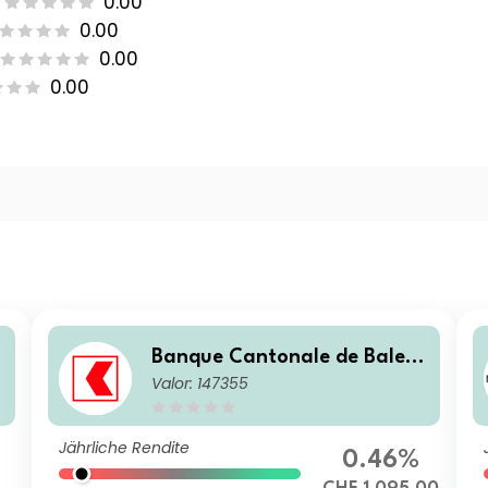
0.00
0.00
0.00
0.00
Banque Cantonale de Bale C
Valor: 147355
ampagne
Jährliche Rendite
0.46%