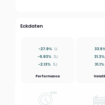
Eckdaten
-27.9%
1J
33.5
-5.93%
3J
31.3%
-2.13%
5J
31.1%
Performance
Volati