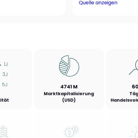
Quelle anzeigen
%
1J
3J
5J
4741 M
60
Marktkapitalisierung
Täg
lität
(USD)
Handelsvol