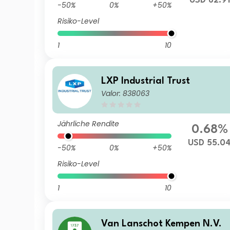
USD 82.91
-50%
0%
+50%
Risiko-Level
1
10
LXP Industrial Trust
Valor: 838063
Jährliche Rendite
0.68%
USD 55.0
-50%
0%
+50%
Risiko-Level
1
10
Van Lanschot Kempen N.V.