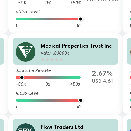
CHF 1,095.00
-50%
0%
+50%
Risiko-Level
1
10
1
Medical Properties Trust Inc
Valor: 1830604
Jährliche Rendite
2.67%
4
USD 4.61
-50%
0%
+50%
Risiko-Level
1
10
1
Flow Traders Ltd