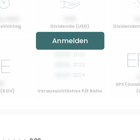
y, 2022
0.00
0
stichtag
Dividende (USD)
Dividenden
Anmelden
00.00
2022
00.00
2023
00.00
2024
00
EPS (Gewi
o (KGV)
Voraussichtliches P/E Ratio
(