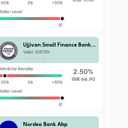
USD 11.50
-50%
0%
+50%
Risiko-Level
10
Ujjivan Small Finance Bank L
Valor: 51317101
td.
Jährliche Rendite
2.50%
INR 66.90
-50%
0%
+50%
Risiko-Level
10
Nordea Bank Abp