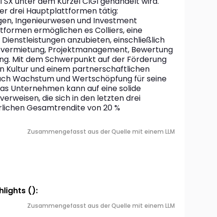
SX unter dem Kürzel CIGI gehandelt wird. 
r drei Hauptplattformen tätig: 
gen, Ingenieurwesen und Investment 
formen ermöglichen es Colliers, eine 
ienstleistungen anzubieten, einschließlich 
-vermietung, Projektmanagement, Bewertung 
ng. Mit dem Schwerpunkt auf der Förderung 
 Kultur und einem partnerschaftlichen 
nach Wachstum und Wertschöpfung für seine 
as Unternehmen kann auf eine solide 
erweisen, die sich in den letzten drei 
rlichen Gesamtrendite von 20 % 
Zusammengefasst aus der Quelle mit einem LLM
lights ():
Zusammengefasst aus der Quelle mit einem LLM