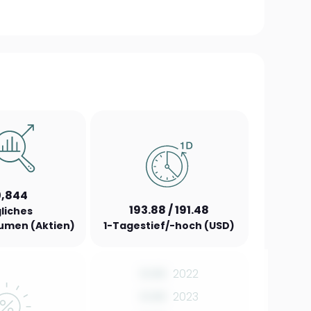
,844
193.88 / 191.48
liches
umen (Aktien)
1-Tagestief/-hoch (USD)
0.00
2022
0.00
2023