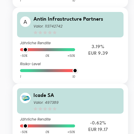
1
10
Antin Infrastructure Partners
Valor: 113742742
Jährliche Rendite
3.19%
EUR 9.39
-50%
0%
+50%
Risiko-Level
1
10
Icade SA
Valor: 497389
Jährliche Rendite
-0.62%
EUR 19.17
-50%
0%
+50%