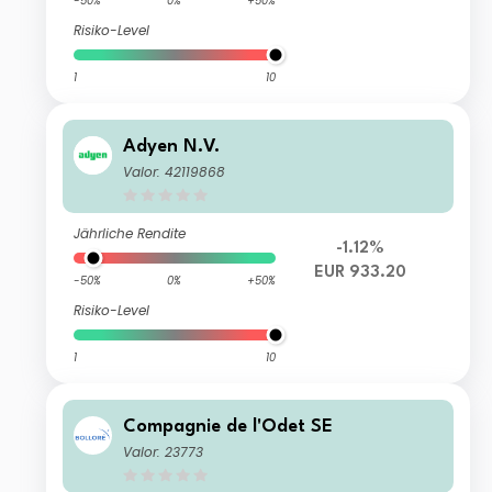
-50%
0%
+50%
Risiko-Level
1
10
Adyen N.V.
Valor: 42119868
Jährliche Rendite
-1.12%
EUR 933.20
-50%
0%
+50%
Risiko-Level
1
10
Compagnie de l'Odet SE
Valor: 23773