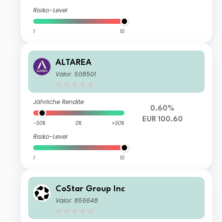
Risiko-Level
1
10
ALTAREA
Valor: 508501
Jährliche Rendite
0.60%
EUR 100.60
-50%
0%
+50%
Risiko-Level
1
10
CoStar Group Inc
Valor: 856648