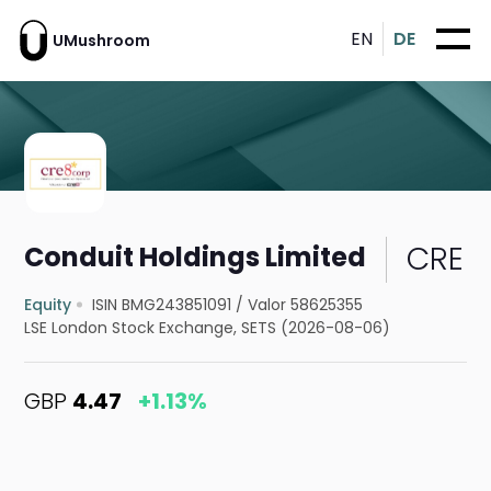
EN
DE
UMushroom
CRE
Conduit Holdings Limited
Equity
ISIN BMG243851091
/
Valor 58625355
LSE London Stock Exchange, SETS (2026-08-06)
GBP
4.47
+1.13%