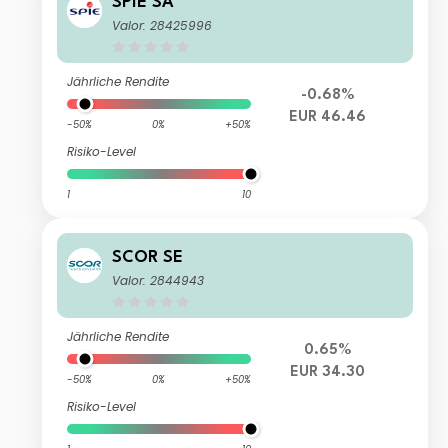
SPIE SA
Valor: 28425996
Jährliche Rendite
-0.68%
EUR 46.46
-50%
0%
+50%
Risiko-Level
1
10
SCOR SE
Valor: 2844943
Jährliche Rendite
0.65%
EUR 34.30
-50%
0%
+50%
Risiko-Level