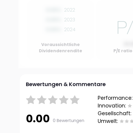
0.00%
2022
0.00%
2023
0.00%
2024
10.
Voraussichtliche
Dividendenrendite
P/E rati
Bewertungen & Kommentare
Performance:
Innovation:
Gesellschaft:
0.00
0 Bewertungen
Umwelt: