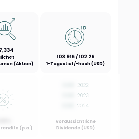
7,334
103.915 / 102.25
liches
umen (Aktien)
1-Tagestief/-hoch (USD)
0.00
2022
0.00
2023
0.00
2024
.00%
Voraussichtliche
rendite (p.a.)
Dividende (USD)