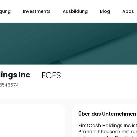
gung
Investments
Ausbildung
Blog
Abos
FCFS
ings Inc
115546674
Über das Unternehmen
FirstCash Holdings Inc is
Pfandleihhäusern mit run