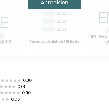
Anmelden
00.00
2022
00.00
2023
00.00
2024
00
EPS (Gewi
o (KGV)
Voraussichtliches P/E Ratio
(
0.00
0.00
0.00
0.00