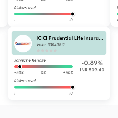
Risiko-Level
1
10
1
ICICI Prudential Life Insuran
Valor: 33940812
ce Co. Ltd.
Jährliche Rendite
-0.89%
INR 509.40
-50%
0%
+50%
Risiko-Level
1
10