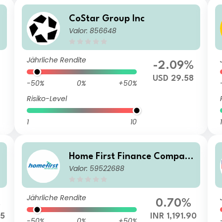
CoStar Group Inc
Valor: 856648
Jährliche Rendite
-2.09%
4
USD 29.58
-50%
0%
+50%
Risiko-Level
1
10
1
Home First Finance Compan
Valor: 59522688
y India Ltd.
Jährliche Rendite
%
0.70%
85
INR 1,191.90
-50%
0%
+50%