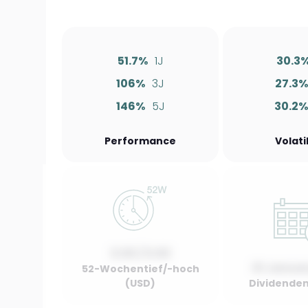
51.7%
1J
30.3
106%
3J
27.3
146%
5J
30.2
Performance
Volati
0.00 / 0.00
01 Januar
52-Wochentief/-hoch
(USD)
Dividenden