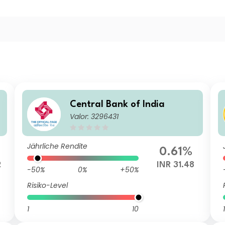
Central Bank of India
Valor: 3296431
Jährliche Rendite
0.61%
2
INR 31.48
-50%
0%
+50%
Risiko-Level
1
10
1