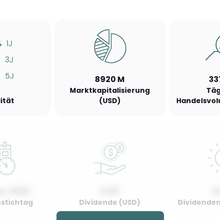
%
1J
%
3J
%
5J
8920 M
33
Marktkapitalisierung
Täg
lität
(USD)
Handelsvol
y, 2022
0.00
0
stichtag
Dividende (USD)
Dividenden