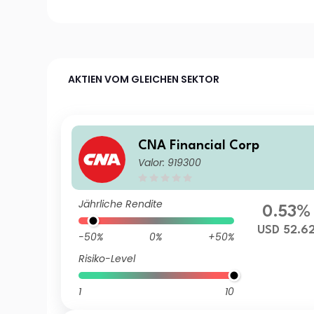
AKTIEN VOM GLEICHEN SEKTOR
CNA Financial Corp
Valor: 919300
Jährliche Rendite
0.53%
USD 52.6
-50%
0%
+50%
Risiko-Level
1
10