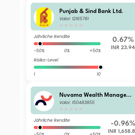
Punjab & Sind Bank Ltd.
Valor: 12165781
Jährliche Rendite
0.67%
INR 23.9
-50%
0%
+50%
Risiko-Level
1
10
Nuvama Wealth Manageme
Valor: 150483855
nt Limited
Jährliche Rendite
-0.96
INR 1,658.
-50%
0%
+50%