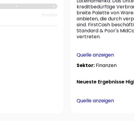
Lateinamerika. Das Unter
kreditbedürftige Verbrau
breite Palette von Ware
Positiv
anbieten, die durch ver
sind. FirstCash beschäfti
Standard & Poor's MidCap
vertreten.
Quelle anzeigen
Sektor:
Finanzen
Neueste Ergebnisse High
Quelle anzeigen