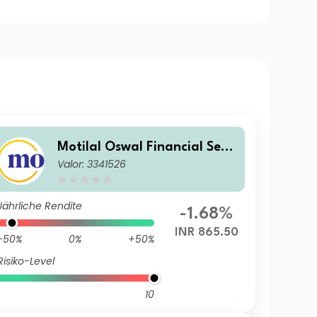
Motilal Oswal Financial Serv
Valor: 3341526
ices Limited
Jährliche Rendite
-1.68%
INR 865.50
-50%
0%
+50%
Risiko-Level
10