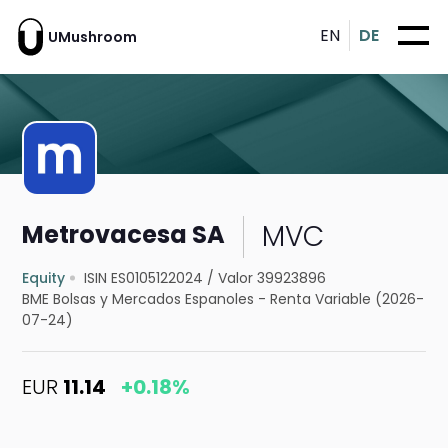
EN
DE
UMushroom
MVC
Metrovacesa SA
Equity
ISIN ES0105122024
/
Valor 39923896
BME Bolsas y Mercados Espanoles - Renta Variable (2026-
07-24)
EUR
11.14
+0.18%