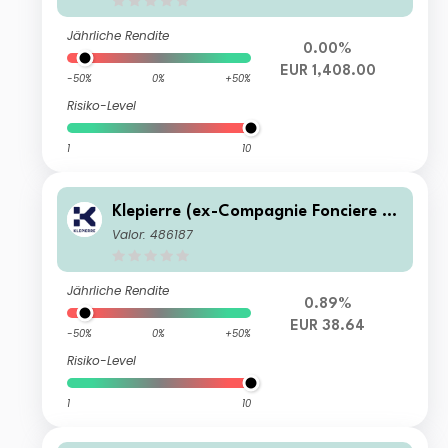
Jährliche Rendite
0.00%
EUR 1,408.00
-50%
0%
+50%
Risiko-Level
1
10
Klepierre (ex-Compagnie Fonciere Kl
epierre) SA
Valor: 486187
Jährliche Rendite
0.89%
EUR 38.64
-50%
0%
+50%
Risiko-Level
1
10