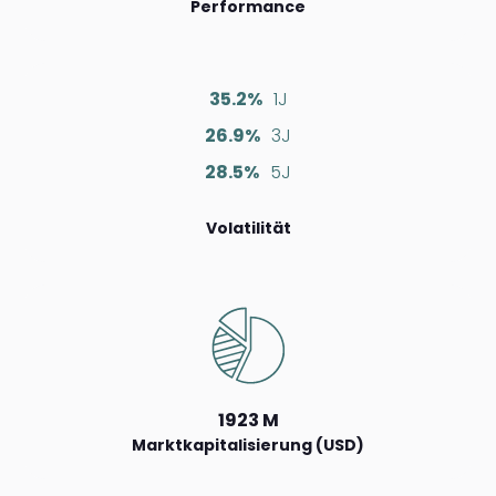
Performance
35.2%
1J
26.9%
3J
28.5%
5J
Volatilität
1923 M
Marktkapitalisierung (USD)