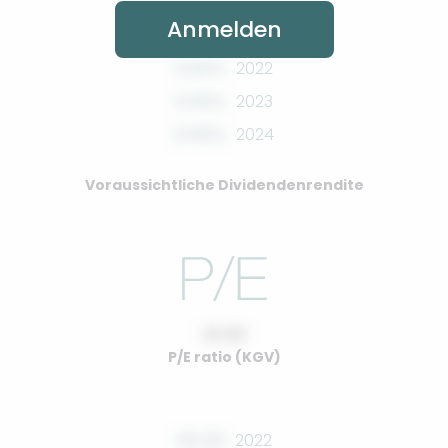
Anmelden
0.00%
2022
0.00%
2023
0.00%
2024
Voraussichtliche Dividendenrendite
10.00
P/E ratio (KGV)
00.00
2022