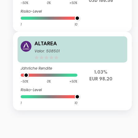
USD 188.58
-50%
0%
+50%
Risiko-Level
1
10
ALTAREA
Valor: 508501
Jährliche Rendite
1.03%
EUR 98.20
-50%
0%
+50%
Risiko-Level
1
10