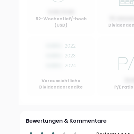
0.00 / 0.00
01 Januar
52-Wochentief/-hoch
(USD)
Dividenden
0.00%
2022
0.00%
2023
0.00%
2024
10.
Voraussichtliche
Dividendenrendite
P/E rati
Bewertungen & Kommentare