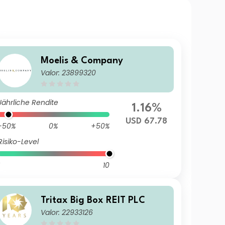
Moelis & Company
Valor: 23899320
Jährliche Rendite
1.16%
USD 67.78
-50%
0%
+50%
Risiko-Level
10
Tritax Big Box REIT PLC
Valor: 22933126