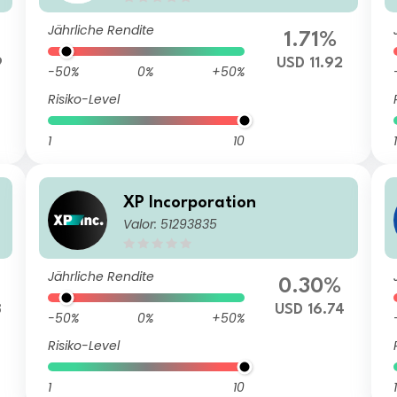
Jährliche Rendite
%
1.71%
9
USD 11.92
-50%
0%
+50%
Risiko-Level
1
10
1
XP Incorporation
Valor: 51293835
Jährliche Rendite
0.30%
8
USD 16.74
-50%
0%
+50%
Risiko-Level
1
10
1