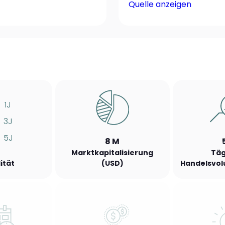
Quelle anzeigen
1J
3J
5J
8 M
Marktkapitalisierung
Täg
lität
(USD)
Handelsvol