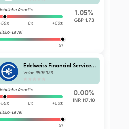
Jährliche Rendite
1.05%
GBP 1.73
-50%
0%
+50%
Risiko-Level
10
Edelweiss Financial Services
Valor: 11598936
Limited
Jährliche Rendite
0.00%
INR 117.10
-50%
0%
+50%
Risiko-Level
10