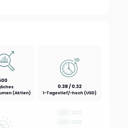
500
0.38 / 0.32
liches
umen (Aktien)
1-Tagestief/-hoch (USD)
0.00
2022
0.00
2023