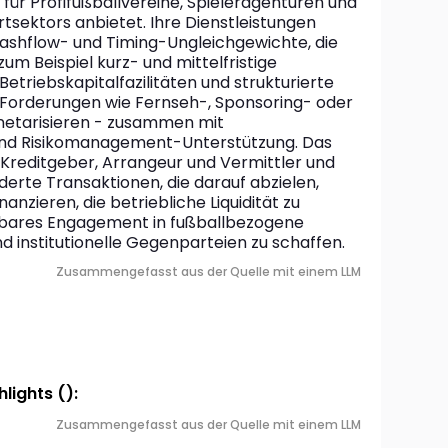
für Profifußballvereine, Spieleragenturen und 
sektors anbietet. Ihre Dienstleistungen 
Cashflow- und Timing-Ungleichgewichte, die 
zum Beispiel kurz- und mittelfristige 
etriebskapitalfazilitäten und strukturierte 
e Forderungen wie Fernseh-, Sponsoring- oder 
tarisieren - zusammen mit 
nd Risikomanagement-Unterstützung. Das 
Kreditgeber, Arrangeur und Vermittler und 
rte Transaktionen, die darauf abzielen, 
nanzieren, die betriebliche Liquidität zu 
erbares Engagement in fußballbezogene 
d institutionelle Gegenparteien zu schaffen.
Zusammengefasst aus der Quelle mit einem LLM
lights ():
Zusammengefasst aus der Quelle mit einem LLM