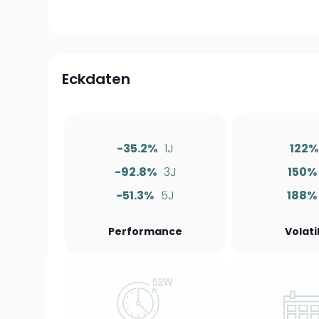
Eckdaten
-35.2%
1J
122%
-92.8%
3J
150%
-51.3%
5J
188%
Performance
Volati