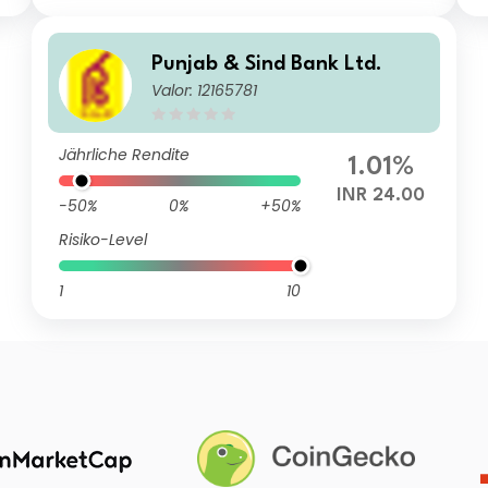
Punjab & Sind Bank Ltd.
Valor: 12165781
Jährliche Rendite
1.01%
INR 24.00
-50%
0%
+50%
Risiko-Level
1
10