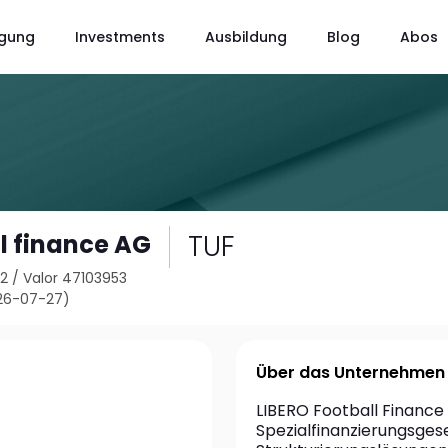
gung
Investments
Ausbildung
Blog
Abos
TUF
ll finance AG
22
/
Valor 47103953
26-07-27)
Über das Unternehmen
LIBERO Football Finance A
Spezialfinanzierungsgese