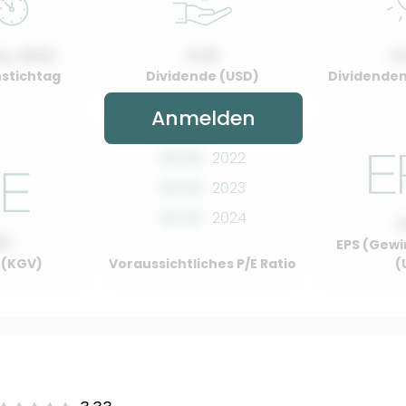
y, 2022
0.00
0
stichtag
Dividende (USD)
Dividenden
Anmelden
00.00
2022
00.00
2023
00.00
2024
00
EPS (Gewi
o (KGV)
Voraussichtliches P/E Ratio
(