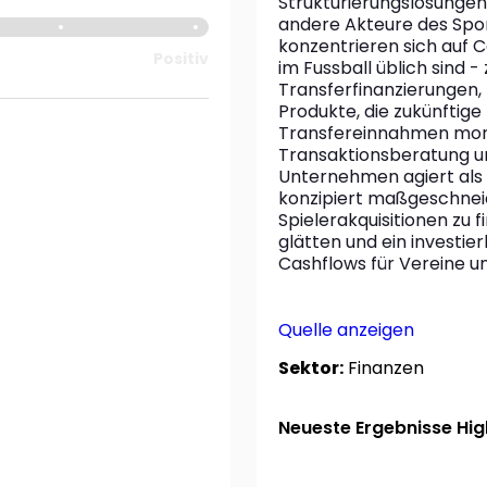
Strukturierungslösungen 
andere Akteure des Sport
konzentrieren sich auf 
Positiv
im Fussball üblich sind - 
Transferfinanzierungen, B
Produkte, die zukünftig
Transfereinnahmen mone
Transaktionsberatung u
Unternehmen agiert als 
konzipiert maßgeschneide
Spielerakquisitionen zu fi
glätten und ein investi
Cashflows für Vereine un
Quelle anzeigen
Sektor:
Finanzen
Neueste Ergebnisse High